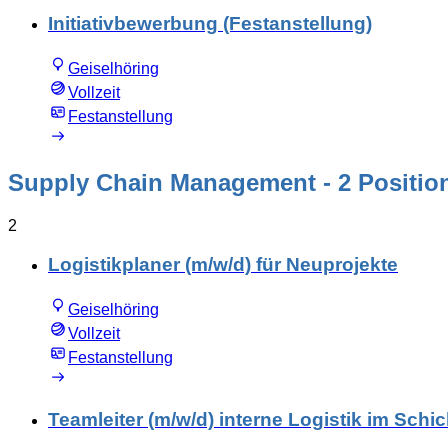
Initiativbewerbung (Festanstellung)
Geiselhöring
Vollzeit
Festanstellung
Supply Chain Management
- 2 Positio
2
Logistikplaner (m/w/d) für Neuprojekte
Geiselhöring
Vollzeit
Festanstellung
Teamleiter (m/w/d) interne Logistik im Schic