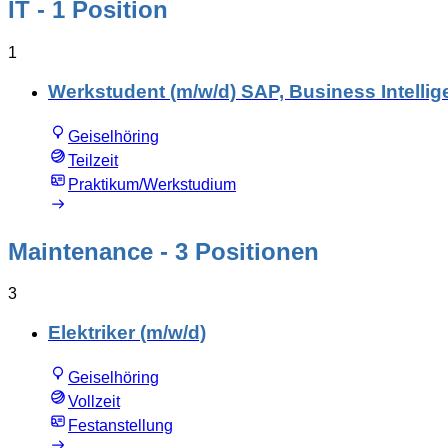
IT
- 1 Position
1
Werkstudent (m/w/d) SAP, Business Intellig
Geiselhöring
Teilzeit
Praktikum/Werkstudium
Maintenance
- 3 Positionen
3
Elektriker (m/w/d)
Geiselhöring
Vollzeit
Festanstellung