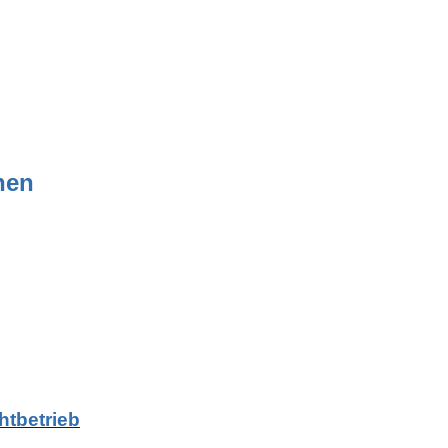
nen
htbetrieb